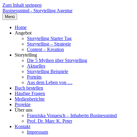
Zum Inhalt springen
Businessmind - Storytelling Agentur
Menü
Home
Angebot
Storytelling Starter Tag
Storytelling – Strategie
Content – Kreation
Storytelling
Die 5 Mythen über Storytelling
Aktuelles
Storytelling Beispiele
Porträts
Aus dem Leben von …
Buch bestellen
Häufige Fragen
Medienberichte
Projekte
Über uns
Franziska Vonaesch – Inhaberin Businessmind
Prof. Dr. Marc K. Peter
Kontakt
Impressum