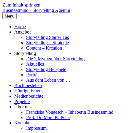
Zum Inhalt springen
Businessmind - Storytelling Agentur
Menü
Home
Angebot
Storytelling Starter Tag
Storytelling – Strategie
Content – Kreation
Storytelling
Die 5 Mythen über Storytelling
Aktuelles
Storytelling Beispiele
Porträts
Aus dem Leben von …
Buch bestellen
Häufige Fragen
Medienberichte
Projekte
Über uns
Franziska Vonaesch – Inhaberin Businessmind
Prof. Dr. Marc K. Peter
Kontakt
Impressum