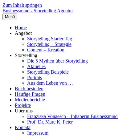
Zum Inhalt springen
Businessmind - Storytelling Agentur
Menü
Home
Angebot
Storytelling Starter Tag
Storytelling – Strategie
Content – Kreation
Storytelling
Die 5 Mythen über Storytelling
Aktuelles
Storytelling Beispiele
Porträts
Aus dem Leben von …
Buch bestellen
Häufige Fragen
Medienberichte
Projekte
Über uns
Franziska Vonaesch – Inhaberin Businessmind
Prof. Dr. Marc K. Peter
Kontakt
Impressum