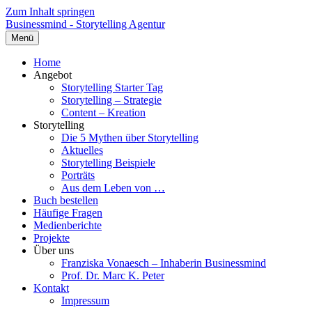
Zum Inhalt springen
Businessmind - Storytelling Agentur
Menü
Home
Angebot
Storytelling Starter Tag
Storytelling – Strategie
Content – Kreation
Storytelling
Die 5 Mythen über Storytelling
Aktuelles
Storytelling Beispiele
Porträts
Aus dem Leben von …
Buch bestellen
Häufige Fragen
Medienberichte
Projekte
Über uns
Franziska Vonaesch – Inhaberin Businessmind
Prof. Dr. Marc K. Peter
Kontakt
Impressum