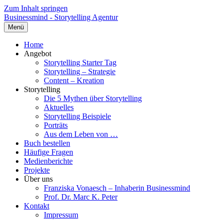
Zum Inhalt springen
Businessmind - Storytelling Agentur
Menü
Home
Angebot
Storytelling Starter Tag
Storytelling – Strategie
Content – Kreation
Storytelling
Die 5 Mythen über Storytelling
Aktuelles
Storytelling Beispiele
Porträts
Aus dem Leben von …
Buch bestellen
Häufige Fragen
Medienberichte
Projekte
Über uns
Franziska Vonaesch – Inhaberin Businessmind
Prof. Dr. Marc K. Peter
Kontakt
Impressum