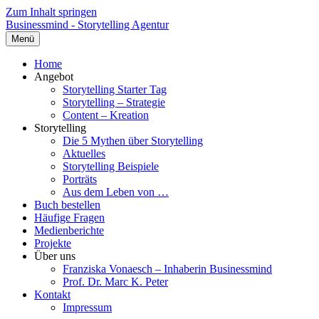
Zum Inhalt springen
Businessmind - Storytelling Agentur
Menü
Home
Angebot
Storytelling Starter Tag
Storytelling – Strategie
Content – Kreation
Storytelling
Die 5 Mythen über Storytelling
Aktuelles
Storytelling Beispiele
Porträts
Aus dem Leben von …
Buch bestellen
Häufige Fragen
Medienberichte
Projekte
Über uns
Franziska Vonaesch – Inhaberin Businessmind
Prof. Dr. Marc K. Peter
Kontakt
Impressum