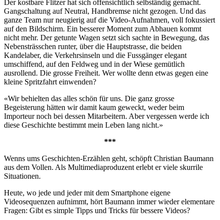
Der kostbare Flitzer hat sich offensichtlich selbständig gemacht.
Gangschaltung auf Neutral, Handbremse nicht gezogen. Und das
ganze Team nur neugierig auf die Video-Aufnahmen, voll fokussiert
auf den Bildschirm. Ein besserer Moment zum Abhauen kommt
nicht mehr. Der getunte Wagen setzt sich sachte in Bewegung, das
Nebensträsschen runter, über die Hauptstrasse, die beiden
Kandelaber, die Verkehrsinseln und die Fussgänger elegant
umschiffend, auf den Feldweg und in der Wiese gemütlich
ausrollend. Die grosse Freiheit. Wer wollte denn etwas gegen eine
kleine Spritzfahrt einwenden?
«Wir behielten das alles schön für uns. Die ganz grosse
Begeisterung hätten wir damit kaum geweckt, weder beim
Importeur noch bei dessen Mitarbeitern. Aber vergessen werde ich
diese Geschichte bestimmt mein Leben lang nicht.»
***
Wenns ums Geschichten-Erzählen geht, schöpft Christian Baumann
aus dem Vollen. Als Multimediaproduzent erlebt er viele skurrile
Situationen.
Heute, wo jede und jeder mit dem Smartphone eigene
Videosequenzen aufnimmt, hört Baumann immer wieder elementare
Fragen: Gibt es simple Tipps und Tricks für bessere Videos?