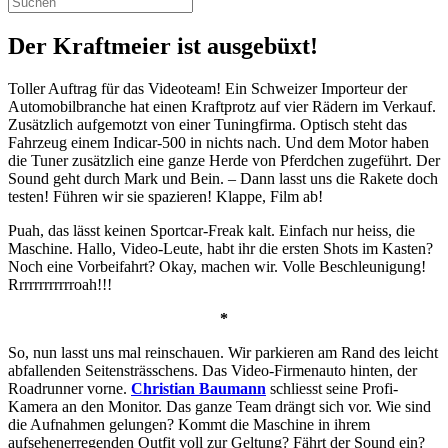
Der Kraftmeier ist ausgebüxt!
Toller Auftrag für das Videoteam! Ein Schweizer Importeur der
Automobilbranche hat einen Kraftprotz auf vier Rädern im Verkauf.
Zusätzlich aufgemotzt von einer Tuningfirma. Optisch steht das
Fahrzeug einem Indicar-500 in nichts nach. Und dem Motor haben
die Tuner zusätzlich eine ganze Herde von Pferdchen zugeführt. Der
Sound geht durch Mark und Bein. – Dann lasst uns die Rakete doch
testen! Führen wir sie spazieren! Klappe, Film ab!
Puah, das lässt keinen Sportcar-Freak kalt. Einfach nur heiss, die
Maschine. Hallo, Video-Leute, habt ihr die ersten Shots im Kasten?
Noch eine Vorbeifahrt? Okay, machen wir. Volle Beschleunigung!
Rrrrrrrrrrrroah!!!
*
So, nun lasst uns mal reinschauen. Wir parkieren am Rand des leicht
abfallenden Seitensträsschens. Das Video-Firmenauto hinten, der
Roadrunner vorne.
Christian Baumann
schliesst seine Profi-
Kamera an den Monitor. Das ganze Team drängt sich vor. Wie sind
die Aufnahmen gelungen? Kommt die Maschine in ihrem
aufsehenerregenden Outfit voll zur Geltung? Fährt der Sound ein?