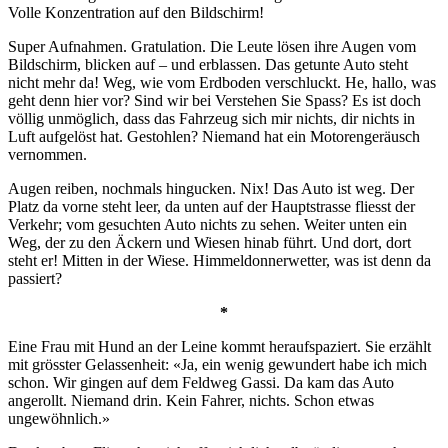
Volle Konzentration auf den Bildschirm!
Super Aufnahmen. Gratulation. Die Leute lösen ihre Augen vom
Bildschirm, blicken auf – und erblassen. Das getunte Auto steht
nicht mehr da! Weg, wie vom Erdboden verschluckt. He, hallo, was
geht denn hier vor? Sind wir bei Verstehen Sie Spass? Es ist doch
völlig unmöglich, dass das Fahrzeug sich mir nichts, dir nichts in
Luft aufgelöst hat. Gestohlen? Niemand hat ein Motorengeräusch
vernommen.
Augen reiben, nochmals hingucken. Nix! Das Auto ist weg. Der
Platz da vorne steht leer, da unten auf der Hauptstrasse fliesst der
Verkehr; vom gesuchten Auto nichts zu sehen. Weiter unten ein
Weg, der zu den Äckern und Wiesen hinab führt. Und dort, dort
steht er! Mitten in der Wiese. Himmeldonnerwetter, was ist denn da
passiert?
*
Eine Frau mit Hund an der Leine kommt heraufspaziert. Sie erzählt
mit grösster Gelassenheit: «Ja, ein wenig gewundert habe ich mich
schon. Wir gingen auf dem Feldweg Gassi. Da kam das Auto
angerollt. Niemand drin. Kein Fahrer, nichts. Schon etwas
ungewöhnlich.»