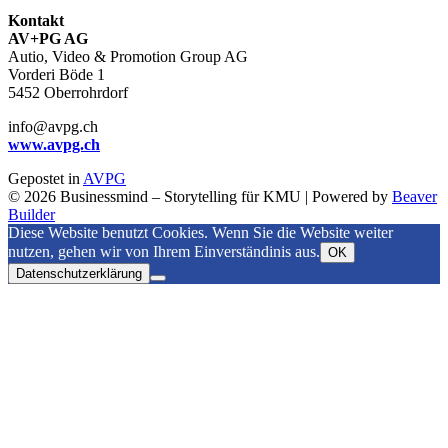
Kontakt
AV+PG AG
Autio, Video & Promotion Group AG
Vorderi Böde 1
5452 Oberrohrdorf
info@avpg.ch
www.avpg.ch
Gepostet in
AVPG
© 2026 Businessmind – Storytelling für KMU
|
Powered by
Beaver
Builder
Diese Website benutzt Cookies. Wenn Sie die Website weiter
nutzen, gehen wir von Ihrem Einverständinis aus.
OK
Datenschutzerklärung