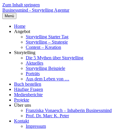
Zum Inhalt springen
Businessmind - Storytelling Agentur
Menü
Home
Angebot
Storytelling Starter Tag
Storytelling – Strategie
Content – Kreation
Storytelling
Die 5 Mythen über Storytelling
Aktuelles
Storytelling Beispiele
Porträts
Aus dem Leben von …
Buch bestellen
Häufige Fragen
Medienberichte
Projekte
Über uns
Franziska Vonaesch – Inhaberin Businessmind
Prof. Dr. Marc K. Peter
Kontakt
Impressum