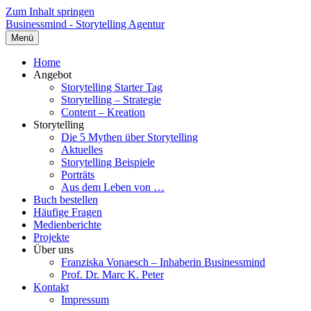
Zum Inhalt springen
Businessmind - Storytelling Agentur
Menü
Home
Angebot
Storytelling Starter Tag
Storytelling – Strategie
Content – Kreation
Storytelling
Die 5 Mythen über Storytelling
Aktuelles
Storytelling Beispiele
Porträts
Aus dem Leben von …
Buch bestellen
Häufige Fragen
Medienberichte
Projekte
Über uns
Franziska Vonaesch – Inhaberin Businessmind
Prof. Dr. Marc K. Peter
Kontakt
Impressum