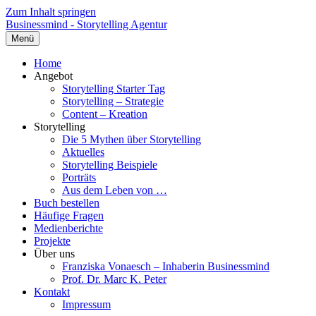
Zum Inhalt springen
Businessmind - Storytelling Agentur
Menü
Home
Angebot
Storytelling Starter Tag
Storytelling – Strategie
Content – Kreation
Storytelling
Die 5 Mythen über Storytelling
Aktuelles
Storytelling Beispiele
Porträts
Aus dem Leben von …
Buch bestellen
Häufige Fragen
Medienberichte
Projekte
Über uns
Franziska Vonaesch – Inhaberin Businessmind
Prof. Dr. Marc K. Peter
Kontakt
Impressum