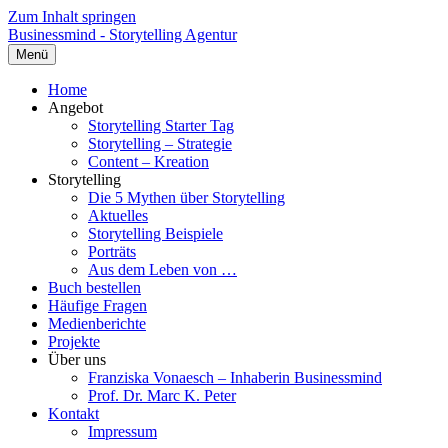
Zum Inhalt springen
Businessmind - Storytelling Agentur
Menü
Home
Angebot
Storytelling Starter Tag
Storytelling – Strategie
Content – Kreation
Storytelling
Die 5 Mythen über Storytelling
Aktuelles
Storytelling Beispiele
Porträts
Aus dem Leben von …
Buch bestellen
Häufige Fragen
Medienberichte
Projekte
Über uns
Franziska Vonaesch – Inhaberin Businessmind
Prof. Dr. Marc K. Peter
Kontakt
Impressum