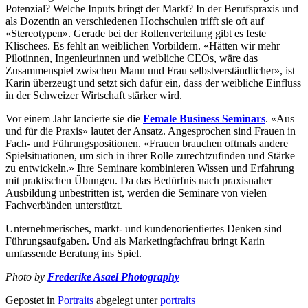
Potenzial? Welche Inputs bringt der Markt? In der Berufspraxis und
als Dozentin an verschiedenen Hochschulen trifft sie oft auf
«Stereotypen». Gerade bei der Rollenverteilung gibt es feste
Klischees. Es fehlt an weiblichen Vorbildern. «Hätten wir mehr
Pilotinnen, Ingenieurinnen und weibliche CEOs, wäre das
Zusammenspiel zwischen Mann und Frau selbstverständlicher», ist
Karin überzeugt und setzt sich dafür ein, dass der weibliche Einfluss
in der Schweizer Wirtschaft stärker wird.
Vor einem Jahr lancierte sie die
Female Business Seminars
. «Aus
und für die Praxis» lautet der Ansatz. Angesprochen sind Frauen in
Fach- und Führungspositionen. «Frauen brauchen oftmals andere
Spielsituationen, um sich in ihrer Rolle zurechtzufinden und Stärke
zu entwickeln.» Ihre Seminare kombinieren Wissen und Erfahrung
mit praktischen Übungen. Da das Bedürfnis nach praxisnaher
Ausbildung unbestritten ist, werden die Seminare von vielen
Fachverbänden unterstützt.
Unternehmerisches, markt- und kundenorientiertes Denken sind
Führungsaufgaben. Und als Marketingfachfrau bringt Karin
umfassende Beratung ins Spiel.
Photo by
Frederike Asael Photography
Gepostet in
Portraits
abgelegt unter
portraits