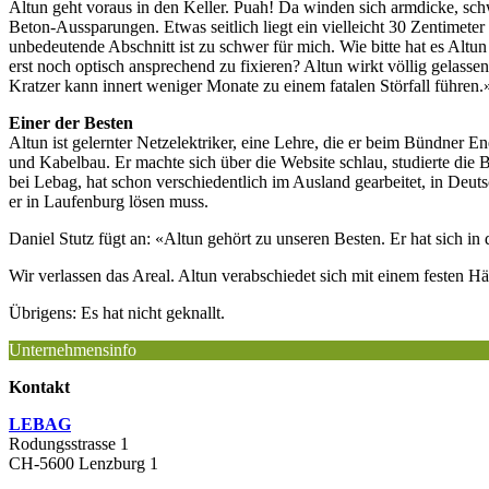
Altun geht voraus in den Keller. Puah! Da winden sich armdicke, s
Beton-Aussparungen. Etwas seitlich liegt ein vielleicht 30 Zentimete
unbedeutende Abschnitt ist zu schwer für mich. Wie bitte hat es Alt
erst noch optisch ansprechend zu fixieren? Altun wirkt völlig gelassen
Kratzer kann innert weniger Monate zu einem fatalen Störfall führen.
Einer der Besten
Altun ist gelernter Netzelektriker, eine Lehre, die er beim Bündner E
und Kabelbau. Er machte sich über die Website schlau, studierte die B
bei Lebag, hat schon verschiedentlich im Ausland gearbeitet, in Deut
er in Laufenburg lösen muss.
Daniel Stutz fügt an: «Altun gehört zu unseren Besten. Er hat sich 
Wir verlassen das Areal. Altun verabschiedet sich mit einem festen H
Übrigens: Es hat nicht geknallt.
Unternehmensinfo
Kontakt
LEBAG
Rodungsstrasse 1
CH-5600 Lenzburg 1