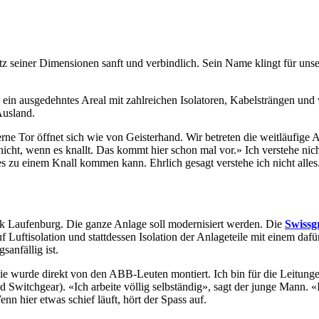
trotz seiner Dimensionen sanft und verbindlich. Sein Name klingt für un
 ein ausgedehntes Areal mit zahlreichen Isolatoren, Kabelsträngen un
Ausland.
serne Tor öffnet sich wie von Geisterhand. Wir betreten die weitläufige
 nicht, wenn es knallt. Das kommt hier schon mal vor.» Ich verstehe nich
s zu einem Knall kommen kann. Ehrlich gesagt verstehe ich nicht alles. A
werk Laufenburg. Die ganze Anlage soll modernisiert werden. Die
Swissg
f Luftisolation und stattdessen Isolation der Anlageteile mit einem daf
anfällig ist.
n. Sie wurde direkt von den ABB-Leuten montiert. Ich bin für die Leitun
ted Switchgear). «Ich arbeite völlig selbständig», sagt der junge Mann.
nn hier etwas schief läuft, hört der Spass auf.