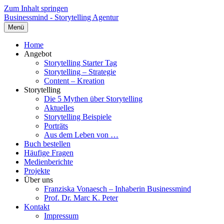
Zum Inhalt springen
Businessmind - Storytelling Agentur
Menü
Home
Angebot
Storytelling Starter Tag
Storytelling – Strategie
Content – Kreation
Storytelling
Die 5 Mythen über Storytelling
Aktuelles
Storytelling Beispiele
Porträts
Aus dem Leben von …
Buch bestellen
Häufige Fragen
Medienberichte
Projekte
Über uns
Franziska Vonaesch – Inhaberin Businessmind
Prof. Dr. Marc K. Peter
Kontakt
Impressum