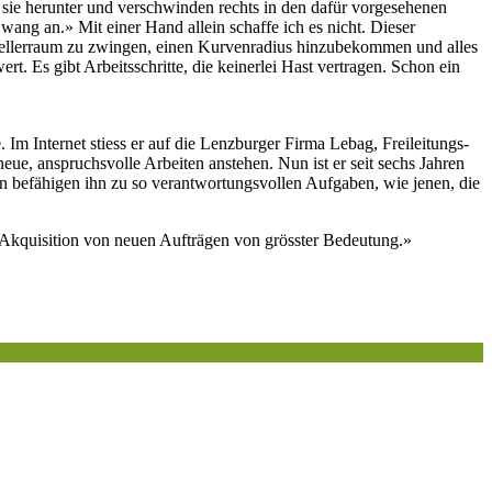
ie herunter und verschwinden rechts in den dafür vorgesehenen
wang an.» Mit einer Hand allein schaffe ich es nicht. Dieser
n Kellerraum zu zwingen, einen Kurvenradius hinzubekommen und alles
rt. Es gibt Arbeitsschritte, die keinerlei Hast vertragen. Schon ein
 Im Internet stiess er auf die Lenzburger Firma Lebag, Freileitungs-
neue, anspruchsvolle Arbeiten anstehen. Nun ist er seit sechs Jahren
en befähigen ihn zu so verantwortungsvollen Aufgaben, wie jenen, die
e Akquisition von neuen Aufträgen von grösster Bedeutung.»