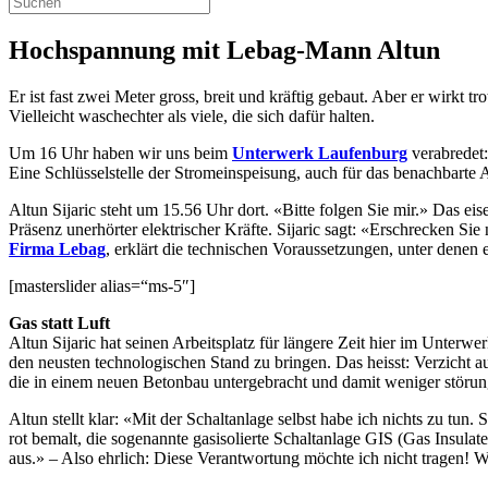
Hochspannung mit Lebag-Mann Altun
Er ist fast zwei Meter gross, breit und kräftig gebaut. Aber er wirkt 
Vielleicht waschechter als viele, die sich dafür halten.
Um 16 Uhr haben wir uns beim
Unterwerk Laufenburg
verabredet:
Eine Schlüsselstelle der Stromeinspeisung, auch für das benachbarte 
Altun Sijaric steht um 15.56 Uhr dort. «Bitte folgen Sie mir.» Das ei
Präsenz unerhörter elektrischer Kräfte. Sijaric sagt: «Erschrecken Sie
Firma Lebag
, erklärt die technischen Voraussetzungen, unter denen e
[masterslider alias=“ms-5″]
Gas statt Luft
Altun Sijaric hat seinen Arbeitsplatz für längere Zeit hier im Unter
den neusten technologischen Stand zu bringen. Das heisst: Verzicht au
die in einem neuen Betonbau untergebracht und damit weniger störungs
Altun stellt klar: «Mit der Schaltanlage selbst habe ich nichts zu tu
rot bemalt, die sogenannte gasisolierte Schaltanlage GIS (Gas Insula
aus.» ­– Also ehrlich: Diese Verantwortung möchte ich nicht tragen! We