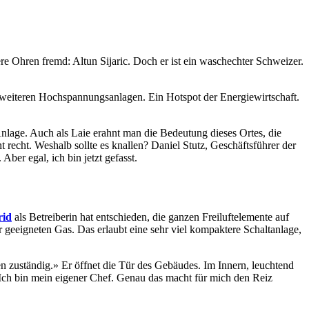
sere Ohren fremd: Altun Sijaric. Doch er ist ein waschechter Schweizer.
d weiteren Hochspannungsanlagen. Ein Hotspot der Energiewirtschaft.
 Anlage. Auch als Laie erahnt man die Bedeutung dieses Ortes, die
t recht. Weshalb sollte es knallen? Daniel Stutz, Geschäftsführer der
ber egal, ich bin jetzt gefasst.
rid
als Betreiberin hat entschieden, die ganzen Freiluftelemente auf
ür geeigneten Gas. Das erlaubt eine sehr viel kompaktere Schaltanlage,
gen zuständig.» Er öffnet die Tür des Gebäudes. Im Innern, leuchtend
 «Ich bin mein eigener Chef. Genau das macht für mich den Reiz