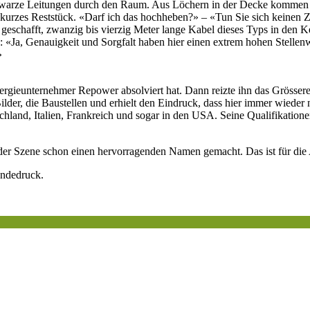
chwarze Leitungen durch den Raum. Aus Löchern in der Decke kommen s
r kurzes Reststück. «Darf ich das hochheben?» – «Tun Sie sich keinen Z
un geschafft, zwanzig bis vierzig Meter lange Kabel dieses Typs in de
: «Ja, Genauigkeit und Sorgfalt haben hier einen extrem hohen Stellenwe
»
nergieunternehmer Repower absolviert hat. Dann reizte ihn das Grössere.
ilder, die Baustellen und erhielt den Eindruck, dass hier immer wieder 
schland, Italien, Frankreich und sogar in den USA. Seine Qualifikation
in der Szene schon einen hervorragenden Namen gemacht. Das ist für di
ändedruck.