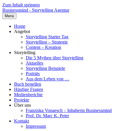
Zum Inhalt springen
Businessmind - Storytelling Agentur
Menü
Home
Angebot
Storytelling Starter Tag
Storytelling – Strategie
Content – Kreation
Storytelling
Die 5 Mythen über Storytelling
Aktuelles
Storytelling Beispiele
Porträts
Aus dem Leben von …
Buch bestellen
Häufige Fragen
Medienberichte
Projekte
Über uns
Franziska Vonaesch – Inhaberin Businessmind
Prof. Dr. Marc K. Peter
Kontakt
Impressum