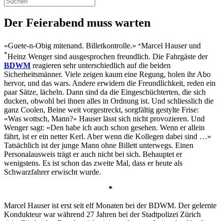
Der Feierabend muss warten
«Guete-n-Obig mitenand. Billetkontrolle.»
Marcel Hauser und
*
*
Heinz Wenger sind ausgesprochen freundlich. Die Fahrgäste der
BDWM
reagieren sehr unterschiedlich auf die beiden
Sicherheitsmänner. Viele zeigen kaum eine Regung, holen ihr Abo
hervor, und das wars. Andere erwidern die Freundlichkeit, reden ein
paar Sätze, lächeln. Dann sind da die Eingeschüchterten, die sich
ducken, obwohl bei ihnen alles in Ordnung ist. Und schliesslich die
ganz Coolen, Beine weit vorgestreckt, sorgfältig gestylte Frise:
«Was wottsch, Mann?» Hauser lässt sich nicht provozieren. Und
Wenger sagt: «Den habe ich auch schon gesehen. Wenn er allein
fährt, ist er ein netter Kerl. Aber wenn die Kollegen dabei sind …»
Tatsächlich ist der junge Mann ohne Billett unterwegs. Einen
Personalausweis trägt er auch nicht bei sich. Behauptet er
wenigstens. Es ist schon das zweite Mal, dass er heute als
Schwarzfahrer erwischt wurde.
*
Marcel Hauser ist erst seit elf Monaten bei der BDWM. Der gelernte
Kondukteur war während 27 Jahren bei der Stadtpolizei Zürich