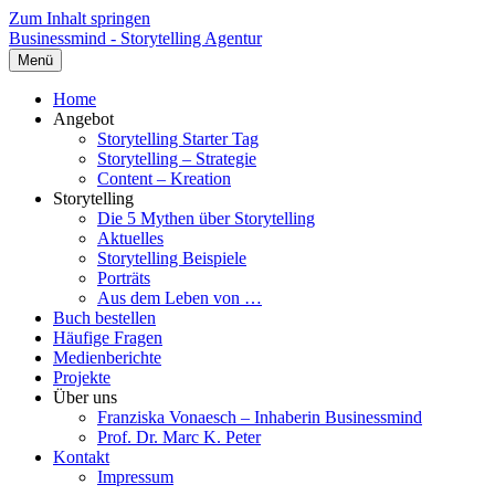
Zum Inhalt springen
Businessmind - Storytelling Agentur
Menü
Home
Angebot
Storytelling Starter Tag
Storytelling – Strategie
Content – Kreation
Storytelling
Die 5 Mythen über Storytelling
Aktuelles
Storytelling Beispiele
Porträts
Aus dem Leben von …
Buch bestellen
Häufige Fragen
Medienberichte
Projekte
Über uns
Franziska Vonaesch – Inhaberin Businessmind
Prof. Dr. Marc K. Peter
Kontakt
Impressum