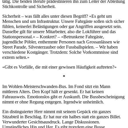
tätig. Die beiden Berufe prädestinieren ihn zum Leiter der Abteilung
Stichkontrolle und Sicherheit.
Sicherheit – was fällt alles unter diesen Begriff? «Es geht um
Menschen und um Infrastruktur. Unsere Fahrgäste sollen sich sicher
fühlen, keinerlei Belästigungen oder gar Angriffen ausgesetzt sein.
Dasselbe gilt für unsere Mitarbeiter, also die Lokführer und das
Stationspersonal.» – Konkret? – «Betrunkene Fahrgäste,
jugendliche Pöbler, enthemmte Personen nach Grossanlässen wie
Street Parade, Silvesterzauber oder Fussballspielen. – Wir haben
verschiedene Kostgänger. Trotzdem: Solche Vorkommnisse sind
extrem selten.»
«Gibt es Vorfälle, die mit einer gewissen Häufigkeit auftreten?»
*
Im Wohlen-Meisterschwanden-Bus. Im Fond sitzt ein Mann
mittleren Alters. Den Kopf hält er gesenkt. Er hat keinen
Fahrausweis. Emotionslos gibt er Auskunft. Die Bussbescheinigung
nimmt er ohne Regung entgegen. Irgendwie unheimlich.
Ein distinguierter Herr nimmt mit seinem Gepäck ein ganzes
Sitzabteil in Beschlag. Er hat nur ein halbes statt ein ganzes Billet.
Verwunderter Gesichtsausdruck. Lange Diskussionen.
Umständliches Hin und Her. Es gibt trotzdem eine Busse.