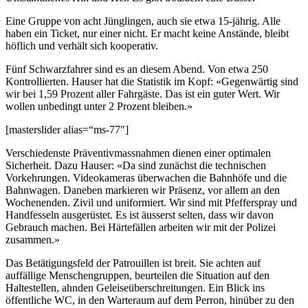
Eine Gruppe von acht Jünglingen, auch sie etwa 15-jährig. Alle
haben ein Ticket, nur einer nicht. Er macht keine Anstände, bleibt
höflich und verhält sich kooperativ.
Fünf Schwarzfahrer sind es an diesem Abend. Von etwa 250
Kontrollierten. Hauser hat die Statistik im Kopf: «Gegenwärtig sind
wir bei 1,59 Prozent aller Fahrgäste. Das ist ein guter Wert. Wir
wollen unbedingt unter 2 Prozent bleiben.»
[masterslider alias=“ms-77″]
Verschiedenste Präventivmassnahmen dienen einer optimalen
Sicherheit. Dazu Hauser: «Da sind zunächst die technischen
Vorkehrungen. Videokameras überwachen die Bahnhöfe und die
Bahnwagen. Daneben markieren wir Präsenz, vor allem an den
Wochenenden. Zivil und uniformiert. Wir sind mit Pfefferspray und
Handfesseln ausgerüstet. Es ist äusserst selten, dass wir davon
Gebrauch machen. Bei Härtefällen arbeiten wir mit der Polizei
zusammen.»
Das Betätigungsfeld der Patrouillen ist breit. Sie achten auf
auffällige Menschengruppen, beurteilen die Situation auf den
Haltestellen, ahnden Geleiseüberschreitungen. Ein Blick ins
öffentliche WC, in den Warteraum auf dem Perron, hinüber zu den