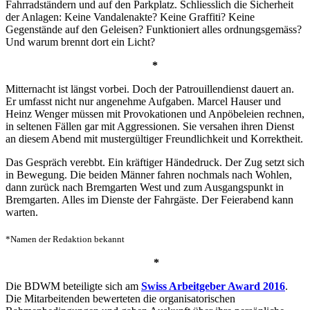
Fahrradständern und auf den Parkplatz. Schliesslich die Sicherheit
der Anlagen: Keine Vandalenakte? Keine Graffiti? Keine
Gegenstände auf den Geleisen? Funktioniert alles ordnungsgemäss?
Und warum brennt dort ein Licht?
*
Mitternacht ist längst vorbei. Doch der Patrouillendienst dauert an.
Er umfasst nicht nur angenehme Aufgaben. Marcel Hauser und
Heinz Wenger müssen mit Provokationen und Anpöbeleien rechnen,
in seltenen Fällen gar mit Aggressionen. Sie versahen ihren Dienst
an diesem Abend mit mustergültiger Freundlichkeit und Korrektheit.
Das Gespräch verebbt. Ein kräftiger Händedruck. Der Zug setzt sich
in Bewegung. Die beiden Männer fahren nochmals nach Wohlen,
dann zurück nach Bremgarten West und zum Ausgangspunkt in
Bremgarten. Alles im Dienste der Fahrgäste. Der Feierabend kann
warten.
*Namen der Redaktion bekannt
*
Die BDWM beteiligte sich am
Swiss Arbeitgeber Award 2016
.
Die Mitarbeitenden bewerteten die organisatorischen