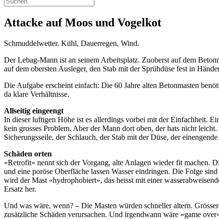
Attacke auf Moos und Vogelkot
Schmuddelwetter. Kühl, Dauerregen, Wind.
Der Lebag-Mann ist an seinem Arbeitsplatz. Zuoberst auf dem Beton
auf dem obersten Ausleger, den Stab mit der Sprühdüse fest in Hände
Die Aufgabe erscheint einfach: Die 60 Jahre alten Betonmasten benöt
da klare Verhältnisse.
Allseitig eingeengt
In dieser luftigen Höhe ist es allerdings vorbei mit der Einfachheit.
kein grosses Problem. Aber der Mann dort oben, der hats nicht leicht.
Sicherungsseile, der Schlauch, der Stab mit der Düse, der einengen
Schäden orten
«Retrofit» nennt sich der Vorgang, alte Anlagen wieder fit machen. Di
und eine poröse Oberfläche lassen Wasser eindringen. Die Folge sind
wird der Mast «hydrophobiert», das heisst mit einer wasserabweisenden
Ersatz her.
Und was wäre, wenn? – Die Masten würden schneller altern. Grösser
zusätzliche Schäden verursachen. Und irgendwann wäre «game over