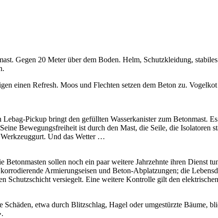
mast. Gegen 20 Meter über dem Boden. Helm, Schutzkleidung, stabiles 
n.
igen einen Refresh. Moos und Flechten setzen dem Beton zu. Vogelkot 
 Ein Lebag-Pickup bringt den gefüllten Wasserkanister zum Betonmast. E
 Seine Bewegungsfreiheit ist durch den Mast, die Seile, die Isolatoren s
de Werkzeuggurt. Und das Wetter …
e Betonmasten sollen noch ein paar weitere Jahrzehnte ihren Dienst tun.
 korrodierende Armierungseisen und Beton-Abplatzungen; die Lebensdaue
 Schutzschicht versiegelt. Eine weitere Kontrolle gilt den elektrischen
e Schäden, etwa durch Blitzschlag, Hagel oder umgestürzte Bäume, bl
».