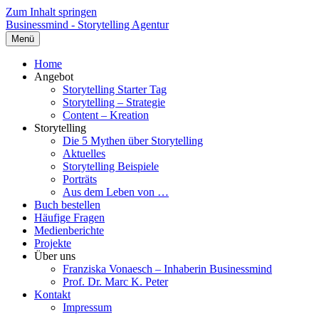
Zum Inhalt springen
Businessmind - Storytelling Agentur
Menü
Home
Angebot
Storytelling Starter Tag
Storytelling – Strategie
Content – Kreation
Storytelling
Die 5 Mythen über Storytelling
Aktuelles
Storytelling Beispiele
Porträts
Aus dem Leben von …
Buch bestellen
Häufige Fragen
Medienberichte
Projekte
Über uns
Franziska Vonaesch – Inhaberin Businessmind
Prof. Dr. Marc K. Peter
Kontakt
Impressum