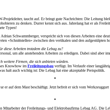
W-Projektleiter, taucht auf. Er bringt gute Nachrichten: Die Leitung bl
phobieren zu denken. Durrer kennt sich aus. Jahrelang hat er als Freile
arte Typen!
ian Schwammberger, verspricht sich von diesen Arbeiten eine deutlic
ten «Schnittstellen» zwischen den vertikalen und den aufgestülpten h
ür diese Arbeiten trotzdem die Lebag zu?
ersonal, um alle anstehenden Arbeiten zu erledigen. Dabei sind aber i
ch weitere Firmen, die sich anbieten würden.
rosses Knowhow im
Freileitungsbau
verfügt. Im Verlaufe einer langjähri
was halt auch wichtig ist: Die Lebag hat eine akzeptable Preispolitik.
*
 er auf dem Mast beschäftigt. Jetzt befreit er sich vom Werkzeuggurt u
*
nen Mitarbeiter der Freileitungs- und Elektrobaufirma Lebag AG. Die 