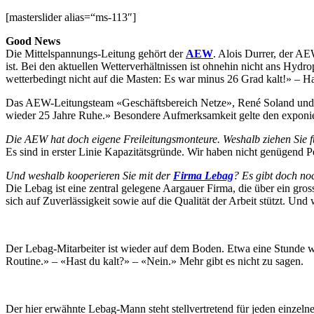
[masterslider alias=“ms-113″]
Good News
Die Mittelspannungs-Leitung gehört der
AEW
. Alois Durrer, der AE
ist. Bei den aktuellen Wetterverhältnissen ist ohnehin nicht ans Hydro
wetterbedingt nicht auf die Masten: Es war minus 26 Grad kalt!» – H
Das AEW-Leitungsteam «Geschäftsbereich Netze», René Soland und Adr
wieder 25 Jahre Ruhe.» Besondere Aufmerksamkeit gelte den exponier
Die AEW hat doch eigene Freileitungsmonteure. Weshalb ziehen Sie f
Es sind in erster Linie Kapazitätsgründe. Wir haben nicht genügend P
Und weshalb kooperieren Sie mit der
Firma Lebag
? Es gibt doch no
Die Lebag ist eine zentral gelegene Aargauer Firma, die über ein g
sich auf Zuverlässigkeit sowie auf die Qualität der Arbeit stützt. Und 
Der Lebag-Mitarbeiter ist wieder auf dem Boden. Etwa eine Stunde war
Routine.» – «Hast du kalt?» – «Nein.» Mehr gibt es nicht zu sagen.
Der hier erwähnte Lebag-Mann steht stellvertretend für jeden einzel