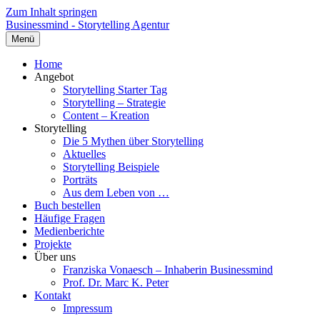
Zum Inhalt springen
Businessmind - Storytelling Agentur
Menü
Home
Angebot
Storytelling Starter Tag
Storytelling – Strategie
Content – Kreation
Storytelling
Die 5 Mythen über Storytelling
Aktuelles
Storytelling Beispiele
Porträts
Aus dem Leben von …
Buch bestellen
Häufige Fragen
Medienberichte
Projekte
Über uns
Franziska Vonaesch – Inhaberin Businessmind
Prof. Dr. Marc K. Peter
Kontakt
Impressum