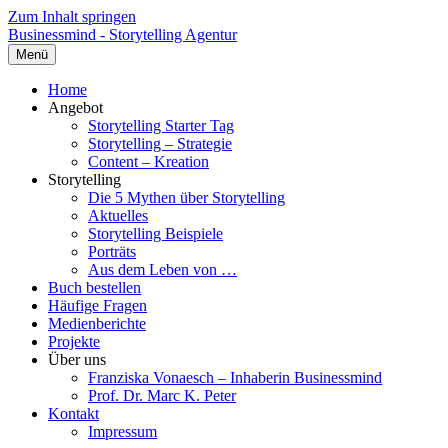
Zum Inhalt springen
Businessmind - Storytelling Agentur
Menü
Home
Angebot
Storytelling Starter Tag
Storytelling – Strategie
Content – Kreation
Storytelling
Die 5 Mythen über Storytelling
Aktuelles
Storytelling Beispiele
Porträts
Aus dem Leben von …
Buch bestellen
Häufige Fragen
Medienberichte
Projekte
Über uns
Franziska Vonaesch – Inhaberin Businessmind
Prof. Dr. Marc K. Peter
Kontakt
Impressum