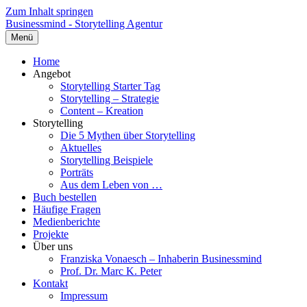
Zum Inhalt springen
Businessmind - Storytelling Agentur
Menü
Home
Angebot
Storytelling Starter Tag
Storytelling – Strategie
Content – Kreation
Storytelling
Die 5 Mythen über Storytelling
Aktuelles
Storytelling Beispiele
Porträts
Aus dem Leben von …
Buch bestellen
Häufige Fragen
Medienberichte
Projekte
Über uns
Franziska Vonaesch – Inhaberin Businessmind
Prof. Dr. Marc K. Peter
Kontakt
Impressum